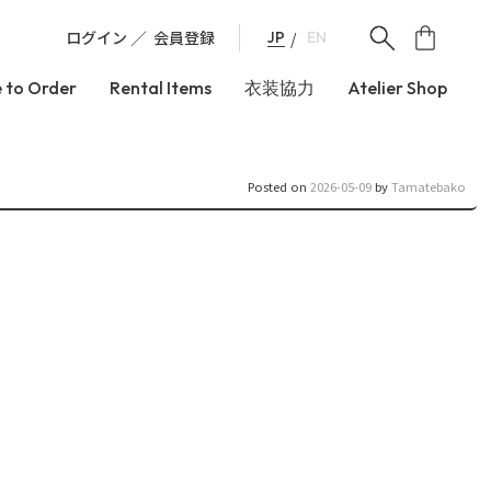
ログイン
会員登録
JP
EN
 to Order
Rental Items
衣装協力
Atelier Shop
Posted on
2026-05-09
by
Tamatebako