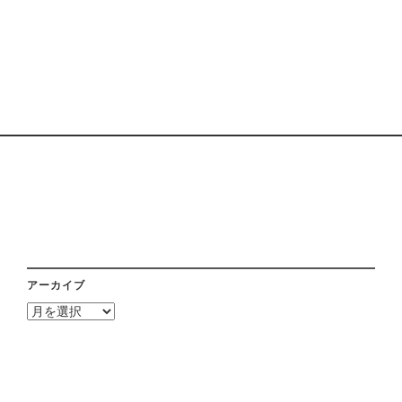
アーカイブ
ア
ー
カ
イ
ブ