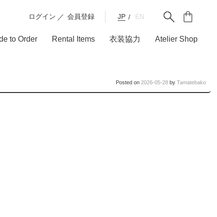
ログイン
会員登録
JP
EN
e to Order
Rental Items
衣装協力
Atelier Shop
Posted on
2026-05-28
by
Tamatebako