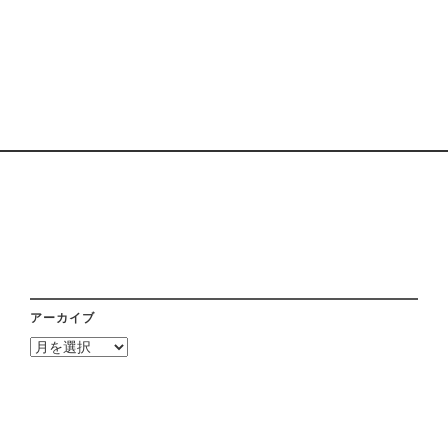
アーカイブ
ア
ー
カ
イ
ブ