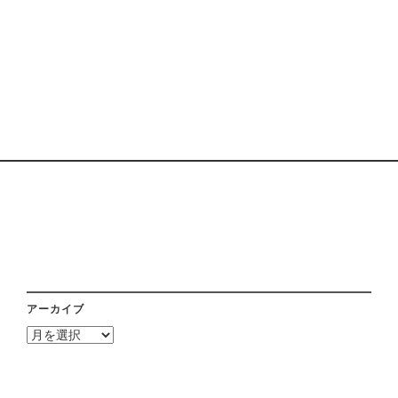
アーカイブ
ア
ー
カ
イ