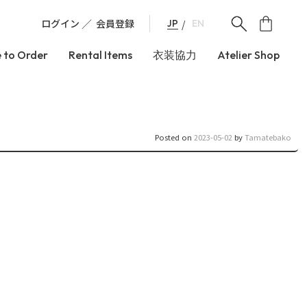
ログイン
会員登録
JP
EN
 to Order
Rental Items
衣装協力
Atelier Shop
Posted on
2023-05-02
by
Tamatebako