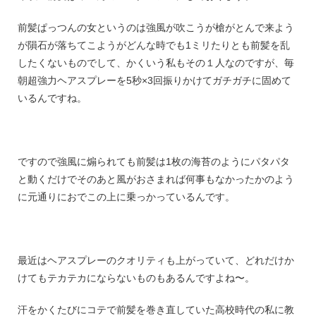
前髪ぱっつんの女というのは強風が吹こうが槍がとんで来よう
が隕石が落ちてこようがどんな時でも1ミリたりとも前髪を乱
したくないものでして、かくいう私もその１人なのですが、毎
朝超強力ヘアスプレーを5秒×3回振りかけてガチガチに固めて
いるんですね。
ですので強風に煽られても前髪は1枚の海苔のようにパタパタ
と動くだけでそのあと風がおさまれば何事もなかったかのよう
に元通りにおでこの上に乗っかっているんです。
最近はヘアスプレーのクオリティも上がっていて、どれだけか
けてもテカテカにならないものもあるんですよね〜。
汗をかくたびにコテで前髪を巻き直していた高校時代の私に教