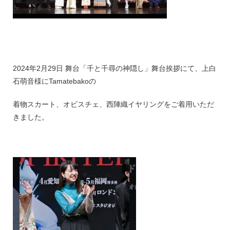
2024年2月29日 舞台「千と千尋の神隠し」舞台挨拶にて、上白
石萌音様にTamatebakoの
着物スカート、オビスチェ、西陣織イヤリングをご着用いただ
きました。