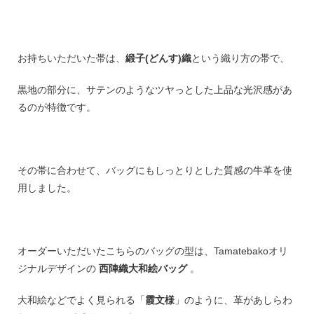
お持ちいただいた帯は、
緞子(どんす)織
という織り方の帯で、
黒地の部分に、サテンのようなツヤっとした上品な光沢感があ
るのが特徴です。
その帯に合わせて、バッグにもしっとりとした質感の牛革を使
用しました。
オーダーいただいたこちらのバッグの型は、Tamatebakoオリ
ジナルデザインの
西陣織大和絵バッグ
。
大和絵などでよく見られる「
霞文様
」のように、革があしらわ