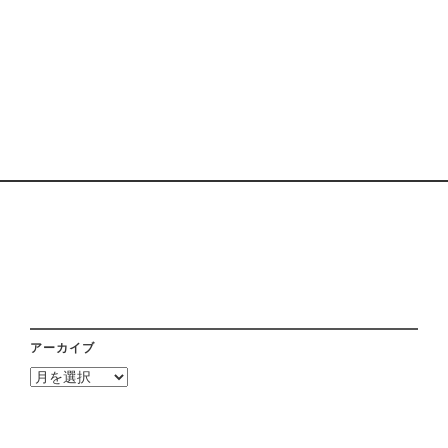
アーカイブ
ア
ー
カ
イ