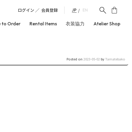
ログイン
会員登録
JP
EN
 to Order
Rental Items
衣装協力
Atelier Shop
Posted on
2023-05-02
by
Tamatebako