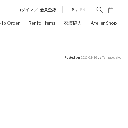
ログイン
会員登録
JP
EN
 to Order
Rental Items
衣装協力
Atelier Shop
Posted on
2023-11-16
by
Tamatebako