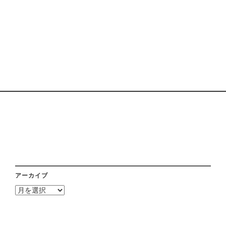
アーカイブ
ア
ー
カ
イ