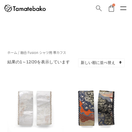
ホーム
/ 融合 Fusion シャツ用 帯カフス
新
結果の1～12/20を表示しています
し
い
順