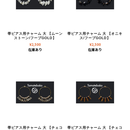
帯ピアス用チャーム 大 【ムーン
帯ピアス用チャーム 大 【オニキ
ストーン/フープGOLD】
ス/フープGOLD】
¥
2,500
¥
2,500
在庫あり
在庫あり
帯ピアス用チャーム 大 【チェコ
帯ピアス用チャーム 大 【チェコ