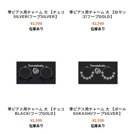
帯ピアス用チャーム 大 【チェコ
帯ピアス用チャーム 大 【白サン
SILVER/フープSILVER】
ゴ/フープGOLD】
¥
1,500
¥
2,500
在庫あり
在庫あり
帯ピアス用チャーム 大 【チェコ
帯ピアス用チャーム 大 【ボール
BLACK/フープGOLD】
SUKASHI/フープSILVER】
¥
1,500
¥
1,500
在庫あり
在庫あり