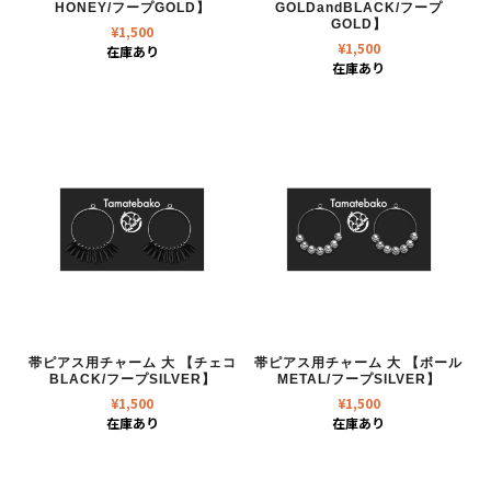
HONEY/フープGOLD】
GOLDandBLACK/フープ
GOLD】
¥
1,500
¥
1,500
在庫あり
在庫あり
帯ピアス用チャーム 大 【チェコ
帯ピアス用チャーム 大 【ボール
BLACK/フープSILVER】
METAL/フープSILVER】
¥
1,500
¥
1,500
在庫あり
在庫あり