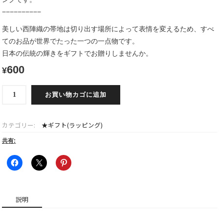
−−−−−−−−−−
美しい西陣織の帯地は切り出す場所によって表情を変えるため、すべ
てのお品が世界でたった一つの一点物です。
日本の伝統の輝きをギフトでお贈りしませんか。
600
¥
ス
お買い物カゴに追加
マ
ー
ト
カテゴリー:
★ギフト(ラッピング)
フ
ォ
共有:
ン
サ
コ
ッ
シ
説明
ュ
用