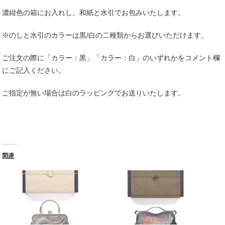
[
濃紺色の箱にお入れし、和紙と水引でお包みいたします。
和
紙
＋
※のしと水引のカラーは黒/白の二種類からお選びいただけます。
水
引
ご注文の際に「カラー：黒」「カラー：白」のいずれかをコメント欄
]
にご記入ください。
個
ご指定が無い場合は白のラッピングでお送りいたします。
関連