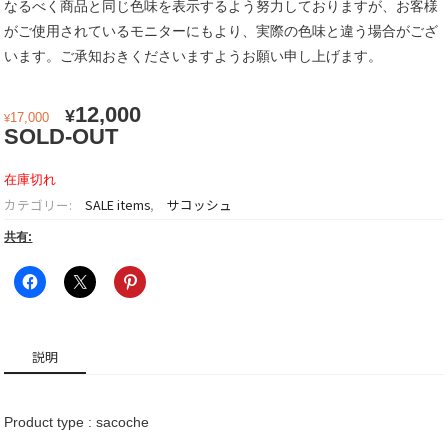
なるべく商品と同じ色味を表示するよう努力しておりますが、お客様
がご使用されているモニターにもより、実際の色味と違う場合がござ
います。ご承知おきくださいますようお願い申し上げます。
元
現
12,000
¥
17,000
¥
の
在
SOLD-OUT
価
の
格
価
在庫切れ
は
格
カテゴリー:
SALE items
,
サコッシュ
¥17,000
は
共有:
で
¥12,000
し
で
た。
す。
説明
Product type : sacoche