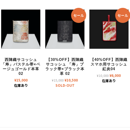
セール
セール
西陣織サコッシュ
【30%OFF】西陣織
【40%OFF】西陣織
「寿」パステル帯×ベ
サコッシュ 「寿」ブ
スマホ用サコッシュ
ージュゴールド本革
ラック帯×ブラック本
紅炎04
02
革 02
元
現
¥
6,000
¥
10,000
元
現
¥
15,000
¥
10,500
¥
15,000
の
在
在庫あり
の
在
在庫あり
SOLD-OUT
価
の
価
の
格
価
格
価
は
格
は
格
¥10,000
は
¥15,000
は
で
¥6,00
で
¥10,500
し
で
し
で
た。
す。
た。
す。