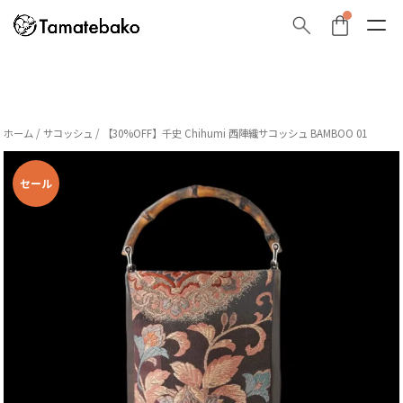
ホーム
/
サコッシュ
/ 【30%OFF】千史 Chihumi 西陣織サコッシュ BAMBOO 01
セール