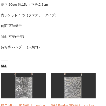
高さ:20cm 幅:15cm マチ:2.5cm
内ポケット:１つ（ファスナータイプ）
前面:西陣織帯
背面:本革(牛革)
持ち手:バンブー（天然竹）
関連
観月 Mizuki 西陣織サコッシュ
流琥 Ryuko 西陣織サコッシュ