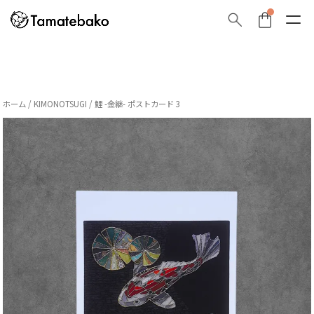
ホーム
/
KIMONOTSUGI
/ 鯉 -金継- ポストカード 3