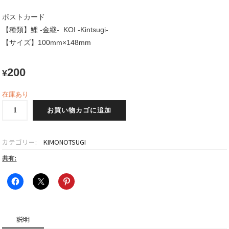
ポストカード
【種類】鯉 -金継- KOI -Kintsugi-
【サイズ】100mm×148mm
200
¥
在庫あり
鯉
お買い物カゴに追加
-
金
継-
カテゴリー:
KIMONOTSUGI
ポ
ス
共有:
ト
カ
ー
ド
3
説明
個