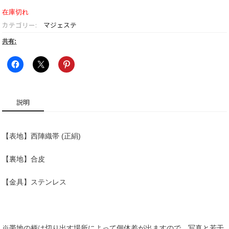
在庫切れ
カテゴリー:
マジェステ
共有:
説明
【表地】西陣織帯 (正絹)
【裏地】合皮
【金具】ステンレス
※帯地の柄は切り出す場所によって個体差が出ますので、写真と若干