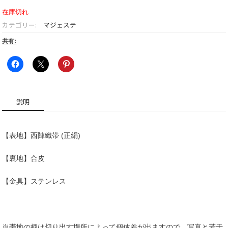
在庫切れ
カテゴリー:
マジェステ
共有:
説明
【表地】西陣織帯 (正絹)
【裏地】合皮
【金具】ステンレス
※帯地の柄は切り出す場所によって個体差が出ますので、写真と若干