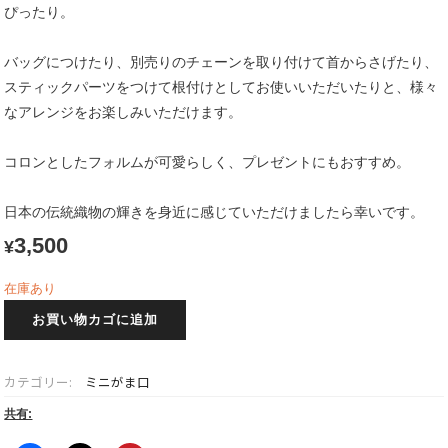
ぴったり。
バッグにつけたり、別売りのチェーンを取り付けて首からさげたり、
スティックパーツをつけて根付けとしてお使いいただいたりと、様々
なアレンジをお楽しみいただけます。
コロンとしたフォルムが可愛らしく、プレゼントにもおすすめ。
日本の伝統織物の輝きを身近に感じていただけましたら幸いです。
3,500
¥
在庫あり
西
お買い物カゴに追加
陣
織
ミ
カテゴリー:
ミニがま口
ニ
が
共有:
ま