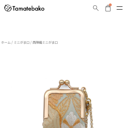
ホーム
/
ミニがま口
/ 西陣織ミニがま口