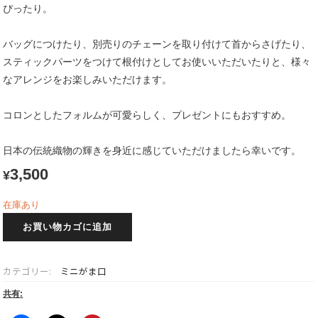
ぴったり。
バッグにつけたり、別売りのチェーンを取り付けて首からさげたり、
スティックパーツをつけて根付けとしてお使いいただいたりと、様々
なアレンジをお楽しみいただけます。
コロンとしたフォルムが可愛らしく、プレゼントにもおすすめ。
日本の伝統織物の輝きを身近に感じていただけましたら幸いです。
3,500
¥
在庫あり
西
お買い物カゴに追加
陣
織
ミ
カテゴリー:
ミニがま口
ニ
が
共有:
ま