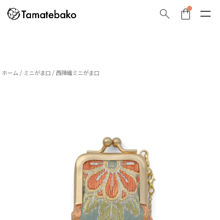
ホーム
/
ミニがま口
/ 西陣織ミニがま口