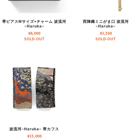
帯ピアスMサイズ+チャーム 波流河
西陣織ミニがま口 波流河
~Haruka~
~Haruka~
¥
6,000
¥
3,500
SOLD-OUT
SOLD-OUT
波流河~Haruka~ 帯カフス
¥
15,000