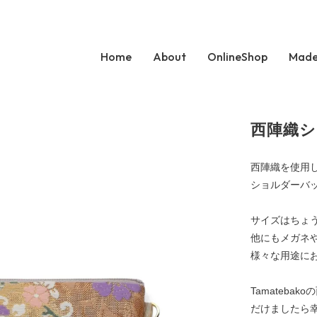
Home
About
OnlineShop
Made
西陣織
西陣織を使用
ショルダーバ
サイズはちょ
他にもメガネ
様々な用途に
Tamateb
だけましたら