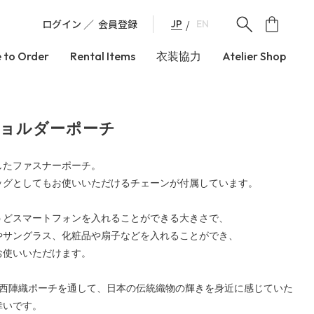
ログイン
会員登録
JP
EN
 to Order
Rental Items
衣装協力
Atelier Shop
ショルダーポーチ
したファスナーポーチ。
ッグとしてもお使いいただけるチェーンが付属しています。
うどスマートフォンを入れることができる大きさで、
やサングラス、化粧品や扇子などを入れることができ、
お使いいただけます。
akoの西陣織ポーチを通して、日本の伝統織物の輝きを身近に感じていた
幸いです。