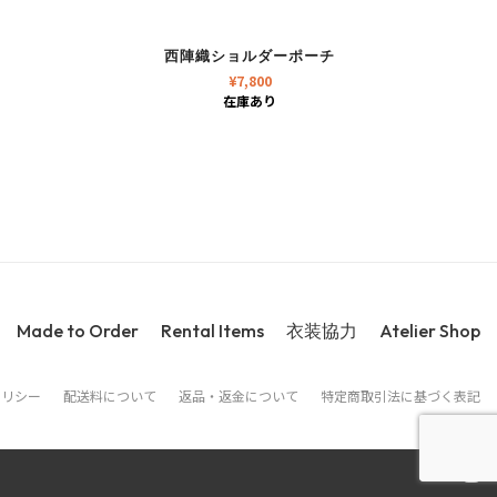
西陣織ショルダーポーチ
¥
7,800
在庫あり
Made to Order
Rental Items
衣装協力
Atelier Shop
ポリシー
配送料について
返品・返金について
特定商取引法に基づく表記