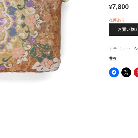
7,800
¥
在庫あり
西
お買い物
陣
織
シ
カテゴリー:
ョ
ル
共有:
ダ
ー
ポ
ー
チ
個