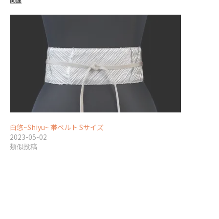
白悠~Shiyu~ 帯ベルト Sサイズ
2023-05-02
類似投稿