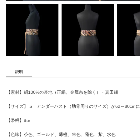
説明
【素材】絹100%の帯地（正絹。金属糸を除く）・真田紐
【サイズ】 S アンダーバスト（肋骨周りのサイズ）が62～80cm
【帯幅】8㎝
【色味】茶色、ゴールド、薄橙、朱色、蓬色、紫、水色