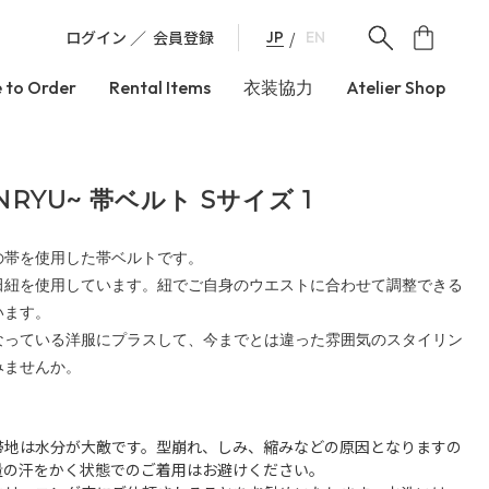
ログイン
会員登録
JP
EN
 to Order
Rental Items
衣装協力
Atelier Shop
NRYU~ 帯ベルト Sサイズ 1
の帯を使用した帯ベルトです。
田紐を使用しています。紐でご自身のウエストに合わせて調整できる
います。
なっている洋服にプラスして、今までとは違った雰囲気のスタイリン
みませんか。
帯地は水分が大敵です。型崩れ、しみ、縮みなどの原因となりますの
量の汗をかく状態でのご着用はお避けください。