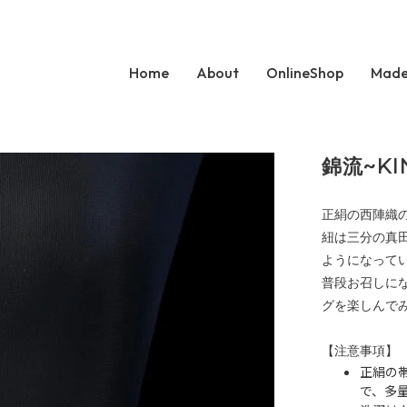
Home
About
OnlineShop
Made
錦流~KI
正絹の西陣織
紐は三分の真
ようになって
普段お召しに
グを楽しんで
【注意事項】
正絹の
で、多