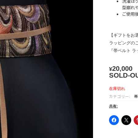
洗濯は
型崩れ
ご使用
【ギフトをお
ラッピングの
『帯ベルト 
20,000
¥
SOLD-O
在庫切れ
カテゴリー:
帯
共有: