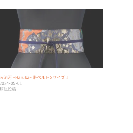
波流河 ~Haruka~ 帯ベルト Sサイズ 1
2024-05-01
類似投稿