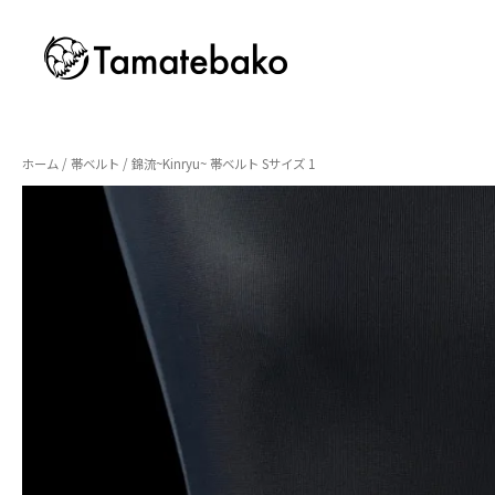
ホーム
/
帯ベルト
/ 錦流~Kinryu~ 帯ベルト Sサイズ 1