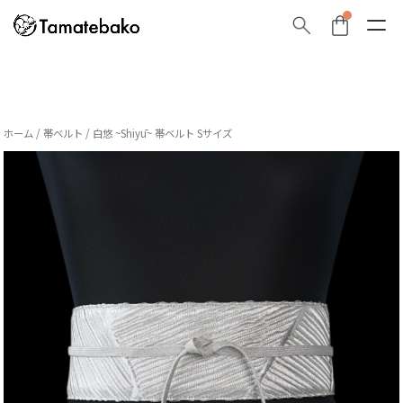
ホーム
/
帯ベルト
/ 白悠 ~Shiyū~ 帯ベルト Sサイズ