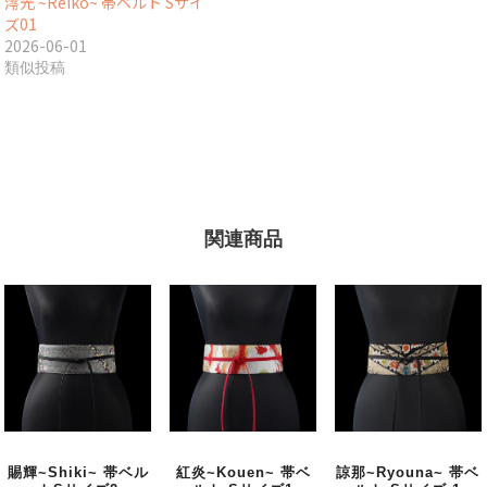
澪光 ~Reiko~ 帯ベルト Sサイ
ズ01
2026-06-01
類似投稿
関連商品
賜輝~Shiki~ 帯ベル
紅炎~Kouen~ 帯ベ
諒那~Ryouna~ 帯ベ