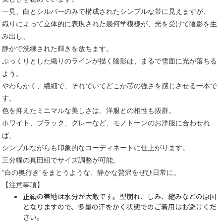
一見、白とシルバーのみで構成されたシンプルな帯に見えますが、
織りによって立体的に表現された幾何学模様が、光を受けて陰影を生
み出し、
静かで洗練された輝きを放ちます。
ぷっくりとした織りのラインが描く陰影は、まるで雪面に光が落ちる
よう。
やわらかく、繊細で、それでいてどこか芯の強さを感じさせる一本で
す。
色を抑えたミニマルな美しさは、洋服との相性も抜群。
ホワイト、ブラック、グレーなど、モノトーンのお洋服に合わせれ
ば、
シンプルながらも印象的なコーディネートに仕上がります。
三分幅の真田紐でサイズ調整が可能。
“白の奥行き”をまとうような、静かな贅沢をぜひ日常に。
【注意事項】
正絹の帯地は水分が大敵です。型崩れ、しみ、縮みなどの原因
となりますので、多量の汗をかく状態でのご着用はお避けくだ
さい。