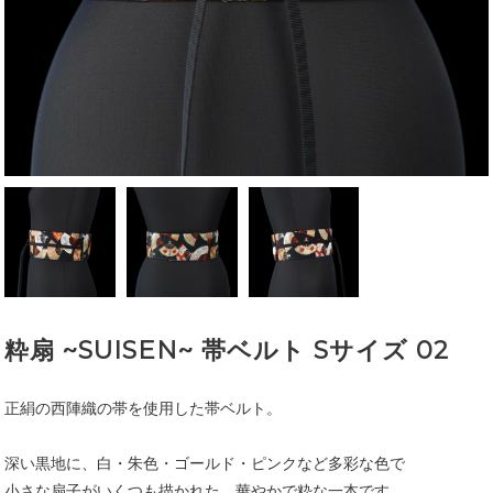
粋扇 ~SUISEN~ 帯ベルト Sサイズ 02
正絹の西陣織の帯を使用した帯ベルト。
深い黒地に、白・朱色・ゴールド・ピンクなど多彩な色で
小さな扇子がいくつも描かれた、華やかで粋な一本です。