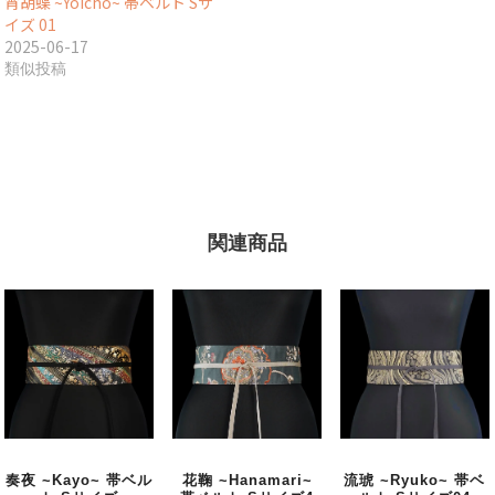
宵胡蝶 ~Yoichō~ 帯ベルト Sサ
イズ 01
2025-06-17
類似投稿
関連商品
奏夜 ~Kayo~ 帯ベル
花鞠 ~Hanamari~
流琥 ~Ryuko~ 帯ベ