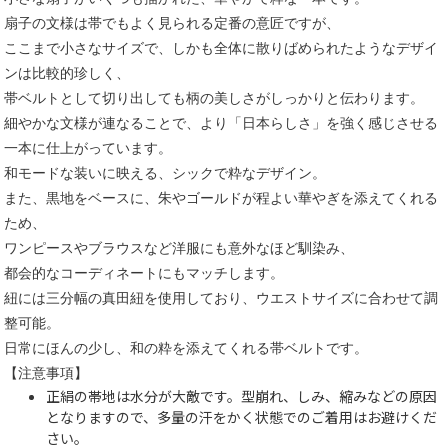
扇子の文様は帯でもよく見られる定番の意匠ですが、
ここまで小さなサイズで、しかも全体に散りばめられたようなデザイ
ンは比較的珍しく、
帯ベルトとして切り出しても柄の美しさがしっかりと伝わります。
細やかな文様が連なることで、より「日本らしさ」を強く感じさせる
一本に仕上がっています。
和モードな装いに映える、シックで粋なデザイン。
また、黒地をベースに、朱やゴールドが程よい華やぎを添えてくれる
ため、
ワンピースやブラウスなど洋服にも意外なほど馴染み、
都会的なコーディネートにもマッチします。
紐には三分幅の真田紐を使用しており、ウエストサイズに合わせて調
整可能。
日常にほんの少し、和の粋を添えてくれる帯ベルトです。
【注意事項】
正絹の帯地は水分が大敵です。型崩れ、しみ、縮みなどの原因
となりますので、多量の汗をかく状態でのご着用はお避けくだ
さい。