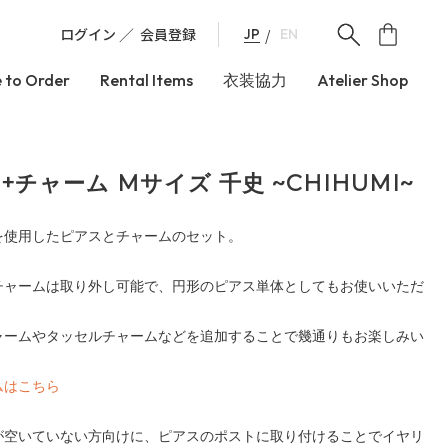
ログイン
会員登録
JP
EN
 to Order
Rental Items
衣装協力
Atelier Shop
+チャーム Mサイズ 千史 ~CHIHUMI~
を使用したピアスとチャームのセット。
チャームは取り外し可能で、円形のピアス単体としてもお使いいただ
ャームやタッセルチャームなどを追加することで幾通りもお楽しみい
ムはこちら
が空いていない方向けに、ピアスのポストに取り付けることでイヤリ