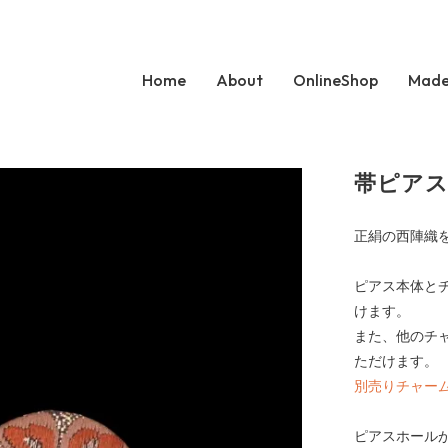
Home
About
OnlineShop
Made
帯ピアス
正絹の西陣織
ピアス本体と
けます。
また、他のチ
ただけます。
別売りチャー
ピアスホール