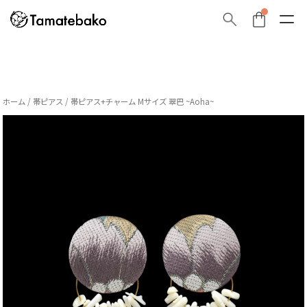
ホーム
/
帯ピアス
/ 帯ピアス+チャーム Mサイズ 翠巴 ~Aoha~