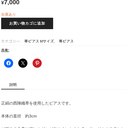
7,000
¥
在庫あり
帯
お買い物カゴに追加
ピ
ア
ス
カテゴリー:
帯ピアス Mサイズ
,
帯ピアス
+チ
ャ
共有:
ー
ム
M
サ
イ
説明
ズ
翠
巴
正絹の西陣織帯を使用したピアスです。
~Aoha~
個
本体の直径 約3cm