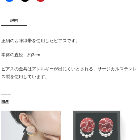
+チ
ャ
ー
説明
ム
個
正絹の西陣織帯を使用したピアスです。
本体の直径 約3cm
ピアスの金具はアレルギーが出にくいとされる、サージカルステンレ
ス製を使用しています。
関連