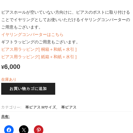
ピアスホールが空いていない方向けに、ピアスのポストに取り付ける
ことでイヤリングとしてお使いいただけるイヤリングコンバーターの
ご用意もございます。
イヤリングコンバーターはこちら
ギフトラッピングのご用意もございます。
ピアス用ラッピング[ 桐箱＋和紙＋水引 ]
ピアス用ラッピング[ 紙箱＋和紙＋水引 ]
6,000
¥
在庫あり
帯
お買い物カゴに追加
ピ
ア
ス
カテゴリー:
帯ピアス Mサイズ
,
帯ピアス
M
サ
共有:
イ
ズ