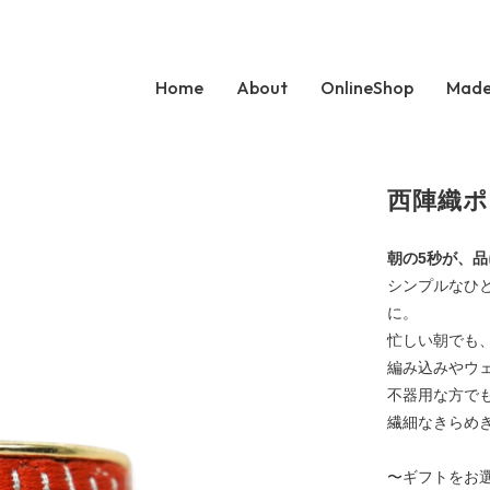
Home
About
OnlineShop
Made
西陣織
朝の5秒が、
シンプルなひ
に。
忙しい朝でも
編み込みやウ
不器用な方で
繊細なきらめ
〜ギフトをお