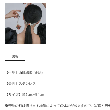
説明
【生地】西陣織帯 (正絹)
【金具】ステンレス
【サイズ】縦2cm×横4cm
※帯地の柄は切り出す場所によって個体差が出ますので、写真と若