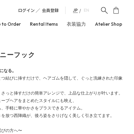
ログイン
会員登録
JP
EN
 to Order
Rental Items
衣装協力
Atelier Shop
ポニーフック
品になる。
とつ結びに挿すだけで、ヘアゴムを隠して、ぐっと洗練された印象
、さっと挿すだけの簡単アレンジで、上品な仕上がりが叶います。
ェーブヘアをまとめたスタイルにも映え、
も、手軽に華やかさをプラスできるアイテム。
きを放つ西陣織が、後ろ姿をさりげなく美しく引き立てます。
選びの方へ〜