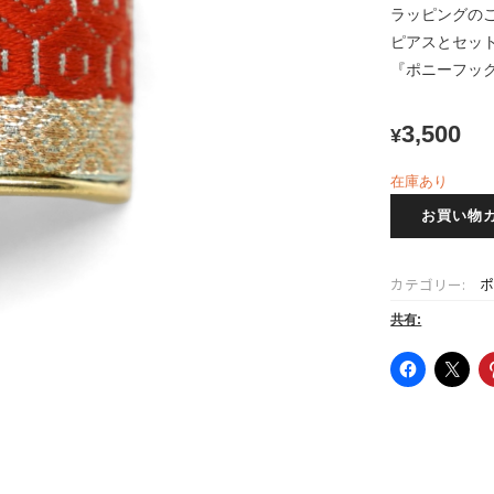
ラッピングの
ピアスとセッ
『ポニーフッ
3,500
¥
在庫あり
西
お買い物
陣
織
ポ
カテゴリー:
ニ
ー
共有:
フ
ッ
ク
個