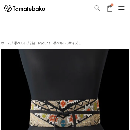
ホーム
/
帯ベルト
/ 諒那~Ryouna~ 帯ベルト Sサイズ 1