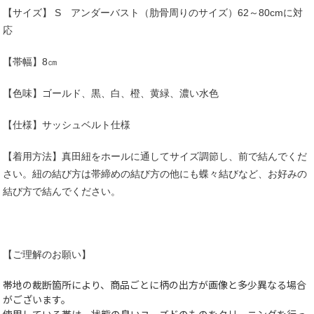
【サイズ】 S アンダーバスト（肋骨周りのサイズ）62～80cmに対
応
【帯幅】8㎝
【色味】ゴールド、黒、白、橙、黄緑、濃い水色
【仕様】サッシュベルト仕様
【着用方法】真田紐をホールに通してサイズ調節し、前で結んでくだ
さい。紐の結び方は帯締めの結び方の他にも蝶々結びなど、お好みの
結び方で結んでください。
【ご理解のお願い】
帯地の裁断箇所により、商品ごとに柄の出方が画像と多少異なる場合
がございます。
使用している帯は、状態の良いユーズドのものをクリーニングを行っ