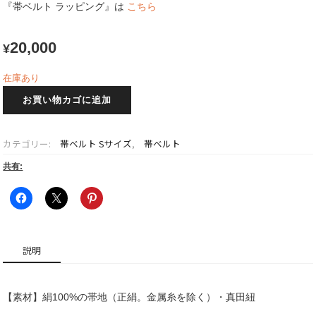
『帯ベルト ラッピング』は
こちら
20,000
¥
在庫あり
諒
お買い物カゴに追加
那
~Ryouna~
帯
カテゴリー:
帯ベルト Sサイズ
,
帯ベルト
ベ
ル
共有:
ト
S
サ
イ
ズ
説明
1
個
【素材】絹100%の帯地（正絹。金属糸を除く）・真田紐