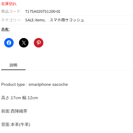
格
価
在庫切れ
は
格
商品コード:
T17SA0207S1200-01
¥10,000
は
カテゴリー:
SALE items
,
スマホ用サコッシュ
で
¥6,000
し
で
共有:
た。
す。
説明
Product type : smartphone sacoche
高さ:17cm 幅:12cm
前面:西陣織帯
背面:本革(牛革)