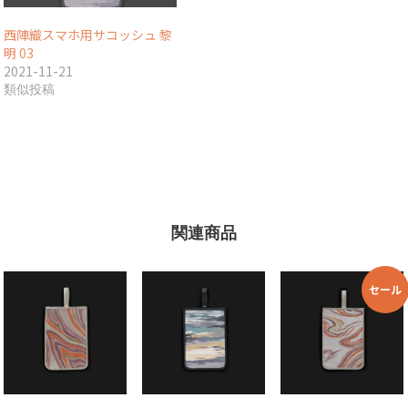
西陣織スマホ用サコッシュ 黎
明 03
2021-11-21
類似投稿
関連商品
セール