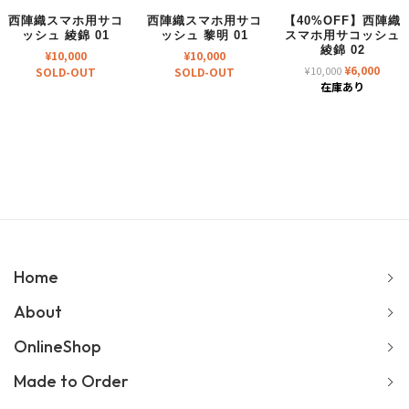
西陣織スマホ用サコ
西陣織スマホ用サコ
【40%OFF】西陣織
ッシュ 綾錦 01
ッシュ 黎明 01
スマホ用サコッシュ
綾錦 02
¥
10,000
¥
10,000
元
現
¥
6,000
¥
10,000
SOLD-OUT
SOLD-OUT
の
在
在庫あり
価
の
格
価
は
格
¥10,000
は
で
¥6,00
し
で
た。
す。
Home
About
OnlineShop
Made to Order