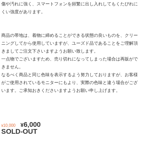
傷や汚れに強く、スマートフォンを頻繁に出し入れしてもくたびれに
くい強度があります。
商品の帯地は、着物に締めることができる状態の良いものを、クリー
ニングしてから使用していますが、ユーズド品であることをご理解頂
きましてご注文下さいますようお願い致します。
一点物でございますため、売り切れになってしまった場合は再販がで
きません。
なるべく商品と同じ色味を表示するよう努力しておりますが、お客様
がご使用されているモニターにもより、実際の色味と違う場合がござ
います。ご承知おきくださいますようお願い申し上げます。
元
現
6,000
¥
10,000
¥
の
在
SOLD-OUT
価
の