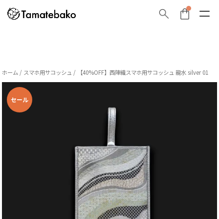
ホーム
/
スマホ用サコッシュ
/ 【40%OFF】西陣織スマホ用サコッシュ 龍水 silver 01
セール