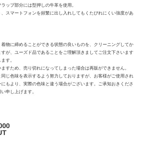
フラップ部分には型押しの牛革を使用。
く、スマートフォンを頻繁に出し入れしてもくたびれにくい強度があ
、着物に締めることができる状態の良いものを、クリーニングしてか
ますが、ユーズド品であることをご理解頂きましてご注文下さいます
します。
いますため、売り切れになってしまった場合は再販ができません。
と同じ色味を表示するよう努力しておりますが、お客様がご使用され
ーにもより、実際の色味と違う場合がございます。ご承知おきくださ
願い申し上げます。
現
000
在
UT
の