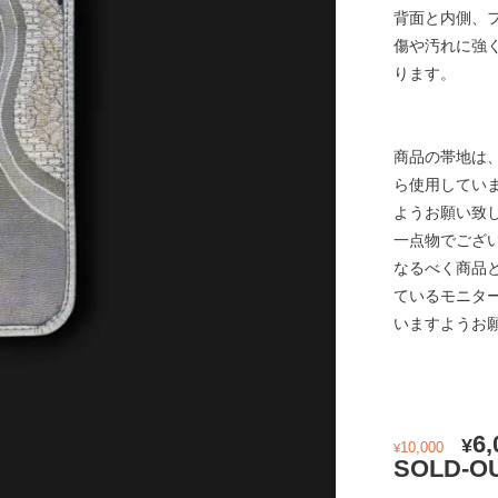
背面と内側、
傷や汚れに強
ります。
商品の帯地は
ら使用してい
ようお願い致
一点物でござ
なるべく商品
ているモニタ
いますようお
元
6,
¥
10,000
¥
の
SOLD-O
価