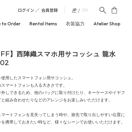
ログイン
会員登録
JP
EN
 to Order
Rental Items
衣装協力
Atelier Shop
OFF】西陣織スマホ用サコッシュ 龍水
 02
を使用したスマートフォン用サコッシュ。
のスマートフォンも入る大きさです。
け外しできるため、他のバッグに取り付けたり、キーケースやイヤフ
どと組み合わせたりなどのアレンジをお楽しみいただけます。
スマートフォンを見失ってしまう時や、旅先で取り出しやすい位置に
ンを携帯しておきたい時など、様々なシーンでお使いいただけます。