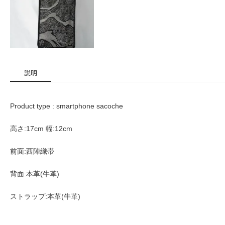
説明
Product type : smartphone sacoche
高さ:17cm 幅:12cm
前面:西陣織帯
背面:本革(牛革)
ストラップ:本革(牛革)