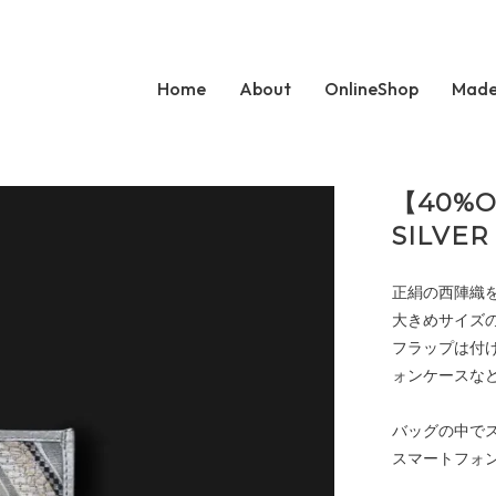
Home
About
OnlineShop
Made
【40%
SILVER
正絹の西陣織
大きめサイズ
フラップは付
ォンケースな
バッグの中で
スマートフォ