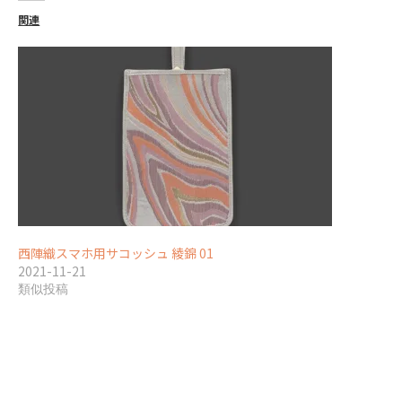
関連
西陣織スマホ用サコッシュ 綾錦 01
2021-11-21
類似投稿