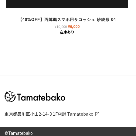
【40%OFF】西陣織スマホ用サコッシュ 紗綾形 04
元
現
¥
6,000
¥
10,000
の
在
在庫あり
価
の
格
価
は
格
¥10,000
は
で
¥6,000
し
で
た。
す。
東京都品川区小山2-14-3 1F店舗 Tamatebako
©Tamatebako