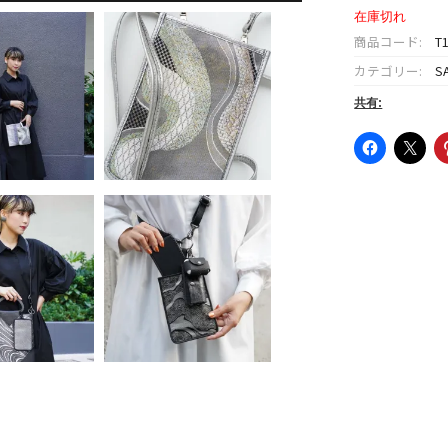
格
在庫切れ
は
商品コード:
T
¥10
カテゴリー:
S
で
し
共有:
た