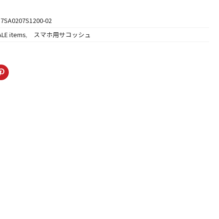
価
格
17SA0207S1200-02
,000
は
ALE items
,
スマホ用サコッシュ
¥6,000
で
。
す。