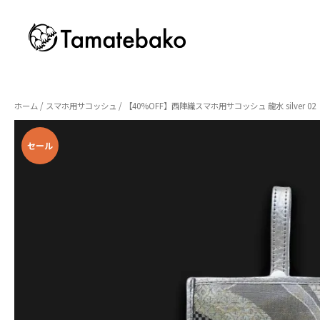
ホーム
/
スマホ用サコッシュ
/ 【40%OFF】西陣織スマホ用サコッシュ 龍水 silver 02
セール