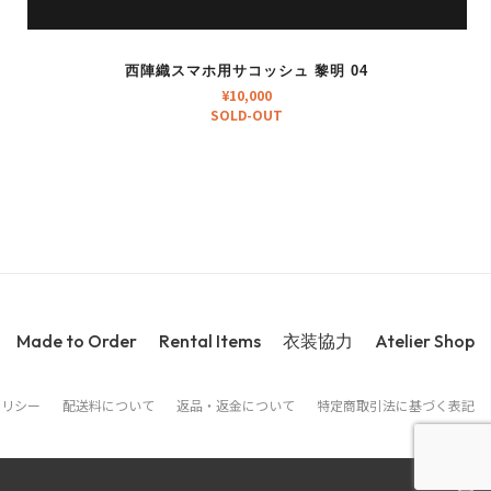
西陣織スマホ用サコッシュ 黎明 04
¥
10,000
SOLD-OUT
Made to Order
Rental Items
衣装協力
Atelier Shop
ポリシー
配送料について
返品・返金について
特定商取引法に基づく表記