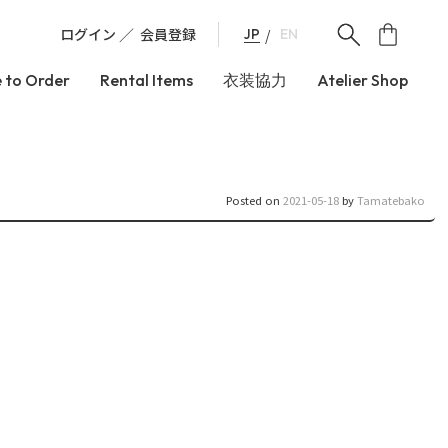
ログイン
会員登録
JP
EN
 to Order
Rental Items
衣装協力
Atelier Shop
Posted on
2021-05-18
by
Tamatebako