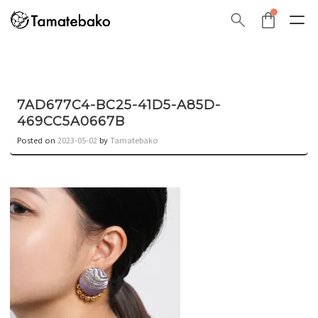
7AD677C4-BC25-41D5-A85D-
469CC5A0667B
Posted on
2023-05-02
by
Tamatebako