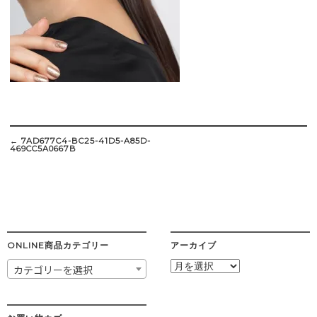
Post
navigation
←
7AD677C4-BC25-41D5-A85D-
469CC5A0667B
ONLINE商品カテゴリー
アーカイブ
ア
カテゴリーを選択
ー
カ
イ