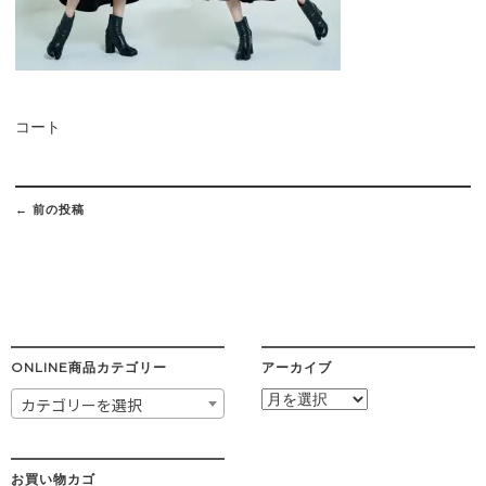
コート
Post
navigation
←
前の投稿
ONLINE商品カテゴリー
アーカイブ
ア
カテゴリーを選択
ー
カ
イ
ブ
お買い物カゴ