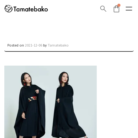
Posted on
2021-12-06
by
Tamatebako