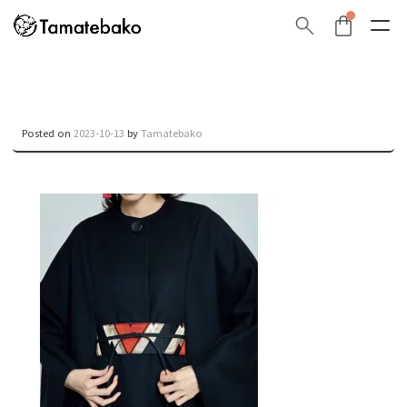
Posted on
2023-10-13
by
Tamatebako