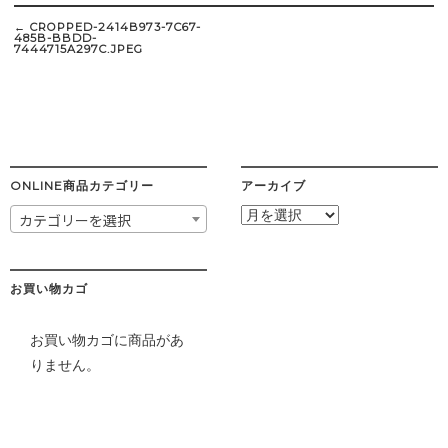
Post
navigation
←
CROPPED-2414B973-7C67-
485B-BBDD-
7444715A297C.JPEG
ONLINE商品カテゴリー
アーカイブ
ア
カテゴリーを選択
ー
カ
イ
ブ
お買い物カゴ
お買い物カゴに商品があ
りません。