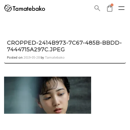
CROPPED-2414B973-7C67-485B-BBDD-
7444715A297C.JPEG
Posted on
2019-05-28
by
Tamatebako