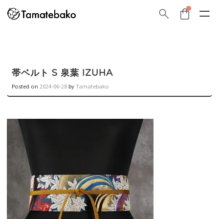
帯ベルト S 泉葉 IZUHA
Posted on
2024-06-28
by
Tamatebako