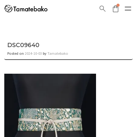
DSC09640
Posted on
2024-10-03
by
Tamatebako