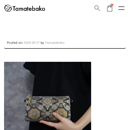
Posted on
2024-09-27
by
Tamatebako