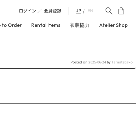
ログイン
会員登録
JP
EN
 to Order
Rental Items
衣装協力
Atelier Shop
Posted on
2025-06-24
by
Tamatebako