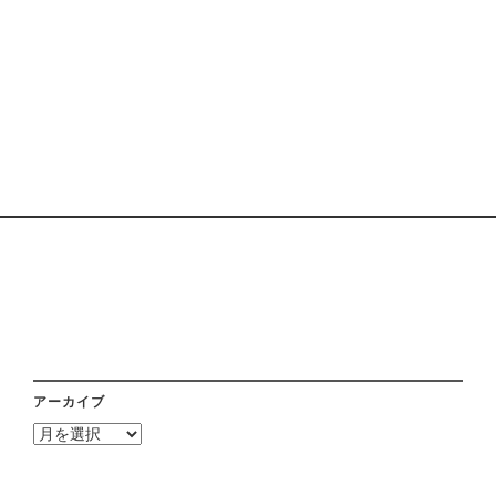
アーカイブ
ア
ー
カ
イ