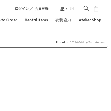
ログイン
会員登録
JP
EN
 to Order
Rental Items
衣装協力
Atelier Shop
Posted on
2023-05-02
by
Tamatebako