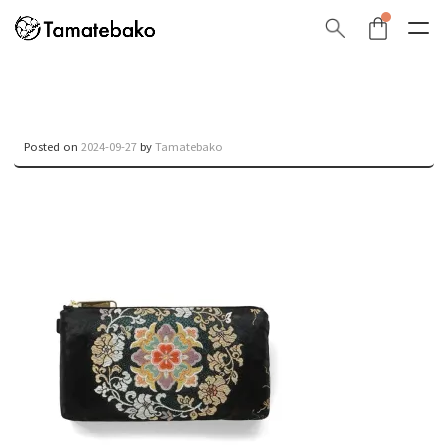
Posted on
2024-09-27
by
Tamatebako