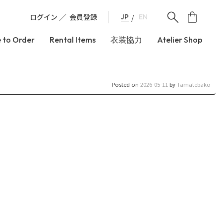
ログイン
会員登録
JP
EN
 to Order
Rental Items
衣装協力
Atelier Shop
Posted on
2026-05-11
by
Tamatebako