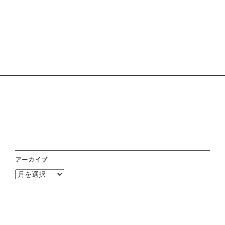
アーカイブ
ア
ー
カ
イ
ブ