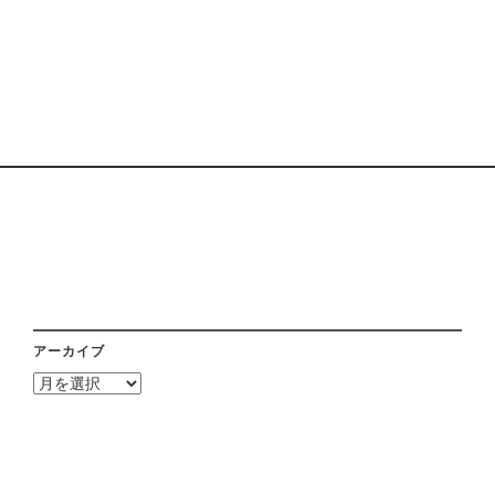
アーカイブ
ア
ー
カ
イ
ブ