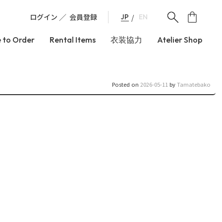
ログイン
会員登録
JP
EN
 to Order
Rental Items
衣装協力
Atelier Shop
Posted on
2026-05-11
by
Tamatebako