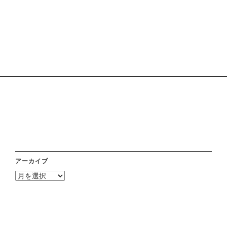
アーカイブ
ア
ー
カ
イ
ブ