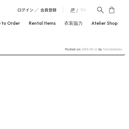
ログイン
会員登録
JP
EN
 to Order
Rental Items
衣装協力
Atelier Shop
Posted on
2026-05-11
by
Tamatebako