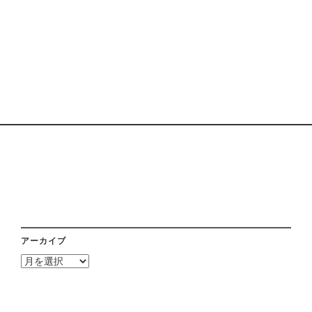
アーカイブ
ア
ー
カ
イ