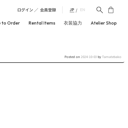
ログイン
会員登録
JP
EN
 to Order
Rental Items
衣装協力
Atelier Shop
Posted on
2024-10-03
by
Tamatebako