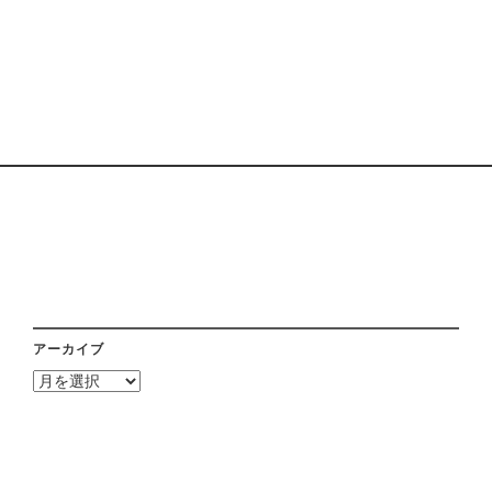
アーカイブ
ア
ー
カ
イ
ブ