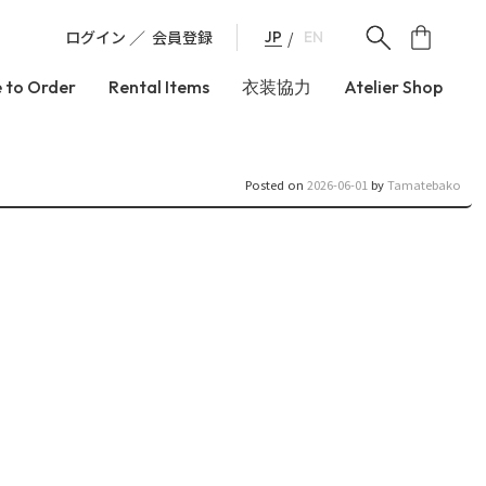
ログイン
会員登録
JP
EN
 to Order
Rental Items
衣装協力
Atelier Shop
Posted on
2026-06-01
by
Tamatebako