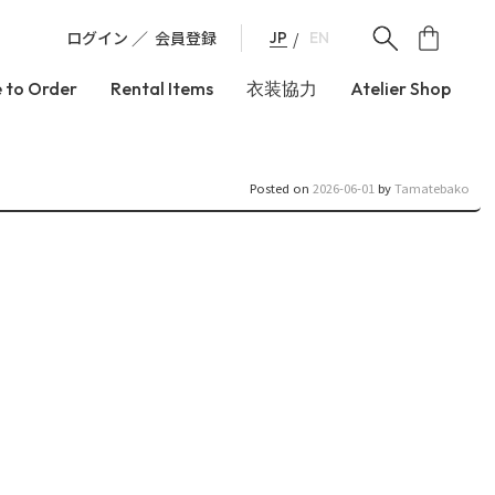
ログイン
会員登録
JP
EN
 to Order
Rental Items
衣装協力
Atelier Shop
Posted on
2026-06-01
by
Tamatebako