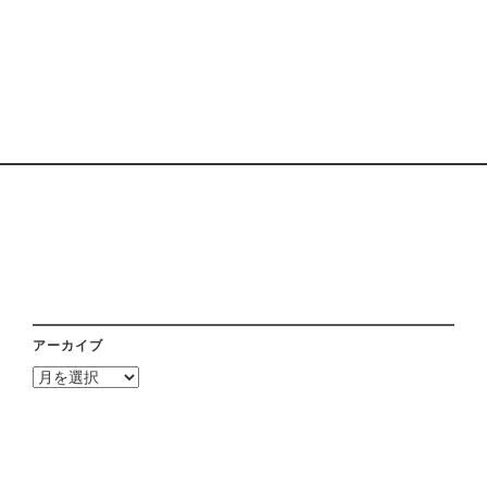
アーカイブ
ア
ー
カ
イ
ブ