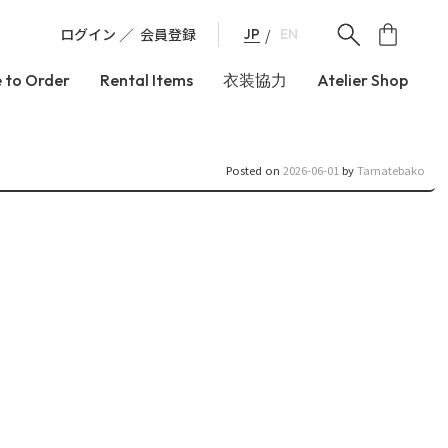
ログイン
会員登録
JP
EN
 to Order
Rental Items
衣装協力
Atelier Shop
Posted on
2026-06-01
by
Tamatebako