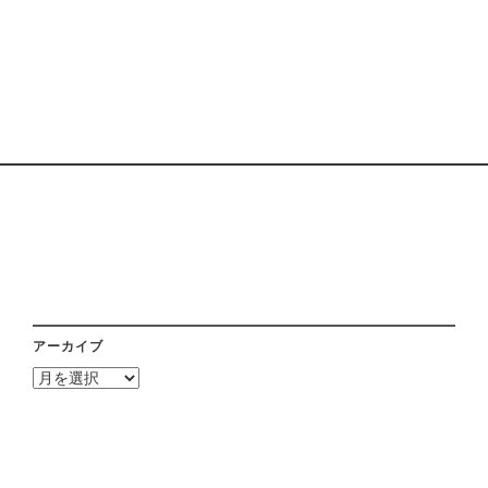
アーカイブ
ア
ー
カ
イ
ブ