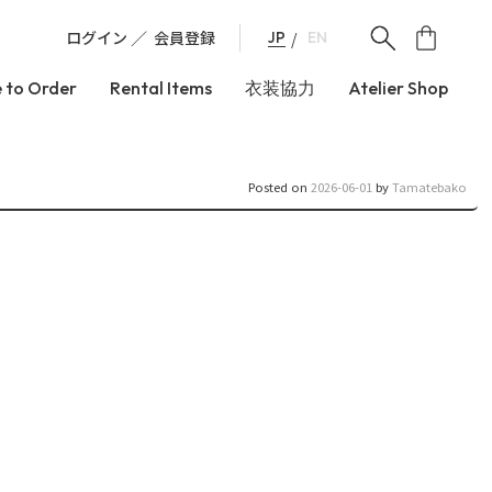
ログイン
会員登録
JP
EN
 to Order
Rental Items
衣装協力
Atelier Shop
Posted on
2026-06-01
by
Tamatebako