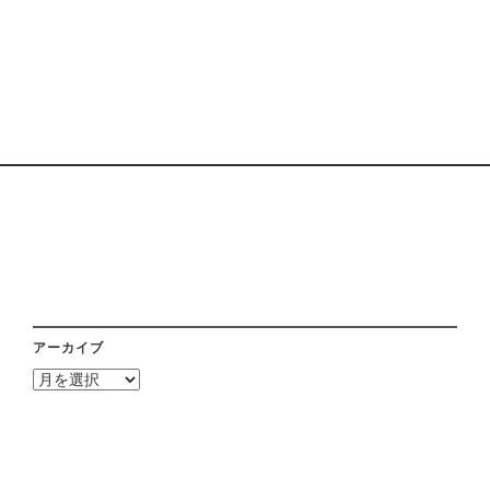
アーカイブ
ア
ー
カ
イ
ブ