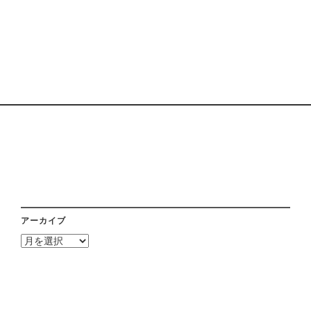
アーカイブ
ア
ー
カ
イ
ブ