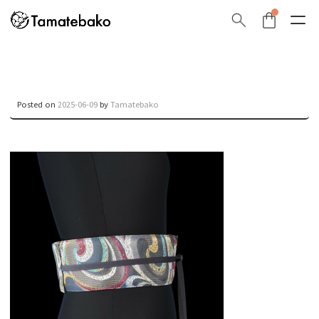
Posted on
2025-06-09
by
Tamatebako