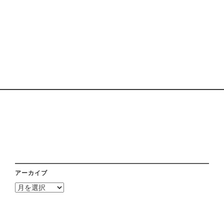
アーカイブ
ア
ー
カ
イ