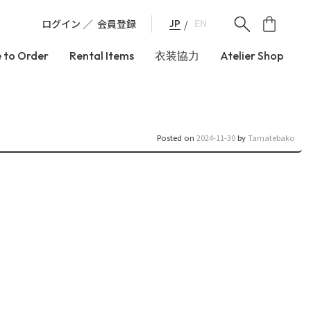
ログイン
会員登録
JP
EN
 to Order
Rental Items
衣装協力
Atelier Shop
Posted on
2024-11-30
by
Tamatebako