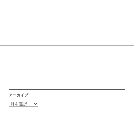
アーカイブ
ア
ー
カ
イ
ブ