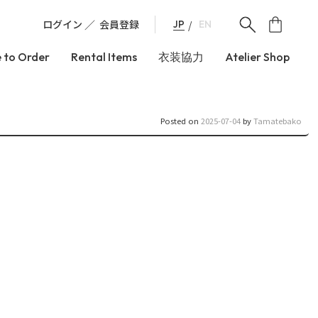
ログイン
会員登録
JP
EN
 to Order
Rental Items
衣装協力
Atelier Shop
Posted on
2025-07-04
by
Tamatebako