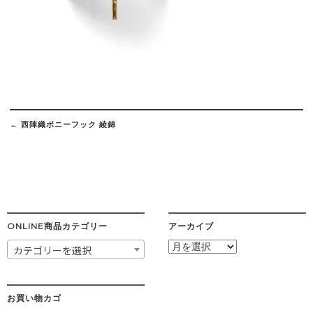
Post
navigation
←
西陣織ポニーフック 綾錦
ONLINE商品カテゴリー
アーカイブ
ア
カテゴリーを選択
ー
カ
イ
ブ
お買い物カゴ